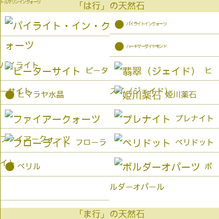
トルマリンインクォーツ
「は行」の天然石
●
パイライトインクォーツ
●
ハーキマーダイヤモンド
パイライト
ピータ
ヒ
ーサイト
スイ（ジェイド）
●
ヒマラヤ水晶
姫川薬石
プレナイト
ファイアークォーツ
フローラ
ペリドット
イト
●
ベリル
ボ
ルダーオパール
「ま行」の天然石