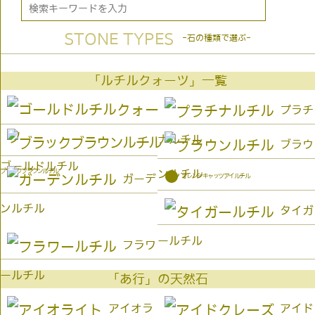
STONE TYPES
-石の種類で選ぶ-
「ルチルクォーツ」一覧
プラチ
ナルチル
ブラウ
ゴールドルチル
ブラックブラウンルチル
ンルチル
●
オレンジキャッツアイルチル
ガーデ
ンルチル
タイガ
ールチル
フラワ
ールチル
「あ行」の天然石
アイオラ
アイド