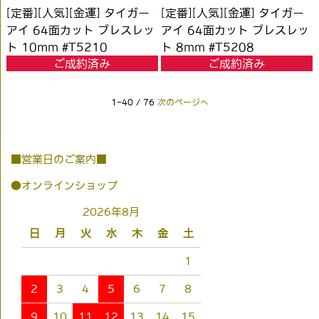
[定番][人気][金運] タイガー
[定番][人気][金運] タイガー
アイ 64面カット ブレスレッ
アイ 64面カット ブレスレッ
ト 10mm #T5210
ト 8mm #T5208
ご成約済み
ご成約済み
1-40 / 76
次のページへ
■営業日のご案内■
●オンラインショップ
2026年8月
日
月
火
水
木
金
土
1
2
3
4
5
6
7
8
9
10
11
12
13
14
15