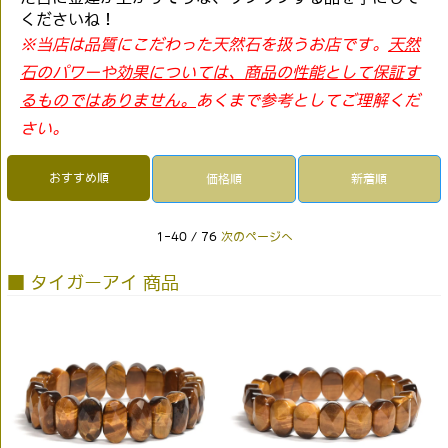
くださいね！
※当店は品質にこだわった天然石を扱うお店です。
天然
石のパワーや効果については、商品の性能として保証す
るものではありません。
あくまで参考としてご理解くだ
さい。
おすすめ順
価格順
新着順
1-40 / 76
次のページへ
■ タイガーアイ 商品