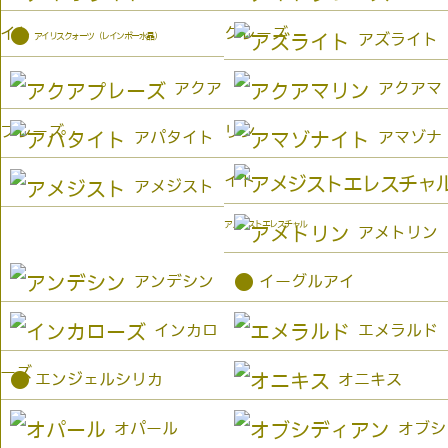
イト
クレーズ
●
アイリスクォーツ（レインボー水晶）
アズライト
アクア
アクアマ
プレーズ
リン
アパタイト
アマゾナ
イト
アメジスト
アメジストエレスチャル
アメトリン
●
アンデシン
イーグルアイ
インカロ
エメラルド
ーズ
●
エンジェルシリカ
オニキス
オパール
オブシ