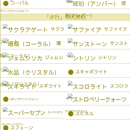
イト
●
コーパル
琥
グリーンファントムクォーツ
珀(アンバー）
「さ行」の天然石
サクラ
サファイア
アゲート
珊
サンスト
瑚（コーラル）
ーン
ジェムシ
シトリン
リカ
●
スキャポライト
水晶（クリスタル）
スギライト
スコロラ
イト
●
スティブナイトインクォーツ
ストロベリークォーツ
●
スーパーセブン
スピネル
（セイクリッドセブン）
●
スフェーン