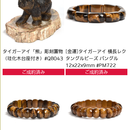
タイガーアイ「熊」彫刻置物
[金運]タイガーアイ 横長レク
（珪化木台座付き）#QB043
タングルビーズ バングル
12x22x9mm #PM722
ご成約済み
ご成約済み