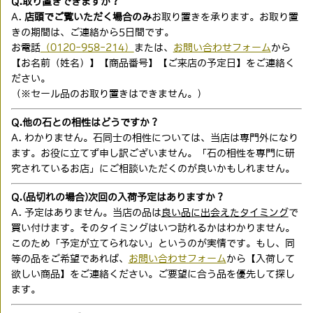
Q.取り置きできますか？
A.
店頭でご覧いただく場合のみ
お取り置きを承ります。お取り置
きの期間は、ご連絡から5日間です。
お電話
（0120-958-214）
または、
お問い合わせフォーム
から
【お名前（姓名）】【商品番号】【ご来店の予定日】をご連絡く
ださい。
（※セール品のお取り置きはできません。）
Q.他の石との相性はどうですか？
A. わかりません。石同士の相性については、当店は専門外になり
ます。お役に立てず申し訳ございません。「石の相性を専門に研
究されているお店」にご相談いただくのが良いかもしれません。
Q.(品切れの場合)次回の入荷予定はありますか？
A. 予定はありません。当店の品は
良い品に出会えたタイミング
で
買い付けます。そのタイミングはいつ訪れるかはわかりません。
このため「予定が立てられない」というのが実情です。もし、同
等の品をご希望であれば、
お問い合わせフォーム
から【入荷して
欲しい商品】をご連絡ください。ご要望に合う品を優先して探し
ます。