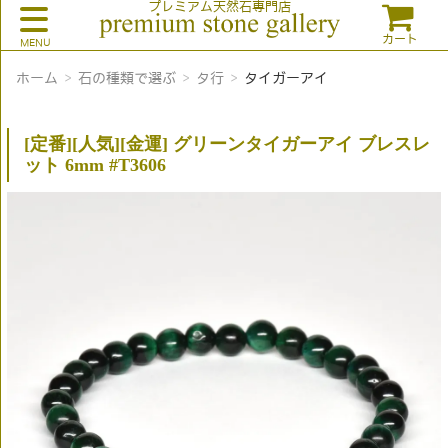
プレミアム天然石専門店
カート
ホーム
石の種類で選ぶ
タ行
タイガーアイ
[定番][人気][金運] グリーンタイガーアイ ブレスレ
ット 6mm #T3606