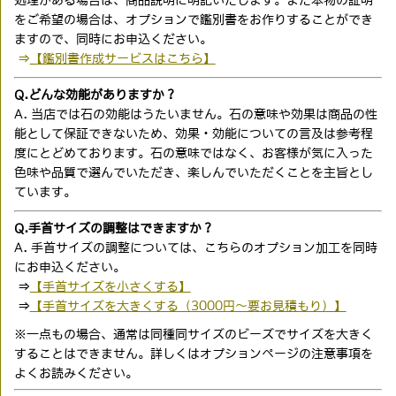
処理がある場合は、商品説明に明記いたします。また本物の証明
をご希望の場合は、オプションで鑑別書をお作りすることができ
ますので、同時にお申込ください。
⇒
【鑑別書作成サービスはこちら】
Q.どんな効能がありますか？
A. 当店では石の効能はうたいません。石の意味や効果は商品の性
能として保証できないため、効果・効能についての言及は参考程
度にとどめております。石の意味ではなく、お客様が気に入った
色味や品質で選んでいただき、楽しんでいただくことを主旨とし
ています。
Q.手首サイズの調整はできますか？
A. 手首サイズの調整については、こちらのオプション加工を同時
にお申込ください。
⇒
【手首サイズを小さくする】
⇒
【手首サイズを大きくする（3000円〜要お見積もり）】
※一点もの場合、通常は同種同サイズのビーズでサイズを大きく
することはできません。詳しくはオプションページの注意事項を
よくお読みください。