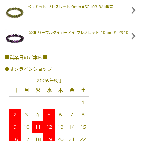
ペリドット ブレスレット 9mm #SG103[8/1発売]
[金運]パープルタイガーアイ ブレスレット 10mm #T2910
■営業日のご案内■
●オンラインショップ
2026年8月
日
月
火
水
木
金
土
1
2
3
4
5
6
7
8
9
10
11
12
13
14
15
16
17
18
19
20
21
22