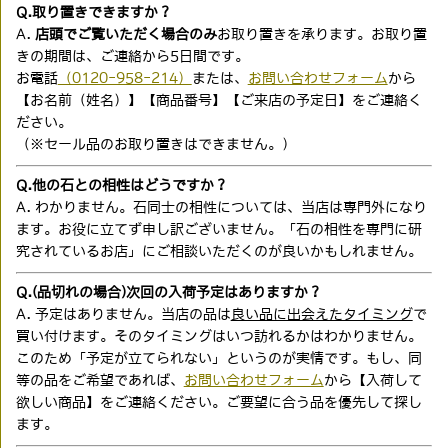
Q.取り置きできますか？
A.
店頭でご覧いただく場合のみ
お取り置きを承ります。お取り置
きの期間は、ご連絡から5日間です。
お電話
（0120-958-214）
または、
お問い合わせフォーム
から
【お名前（姓名）】【商品番号】【ご来店の予定日】をご連絡く
ださい。
（※セール品のお取り置きはできません。）
Q.他の石との相性はどうですか？
A. わかりません。石同士の相性については、当店は専門外になり
ます。お役に立てず申し訳ございません。「石の相性を専門に研
究されているお店」にご相談いただくのが良いかもしれません。
Q.(品切れの場合)次回の入荷予定はありますか？
A. 予定はありません。当店の品は
良い品に出会えたタイミング
で
買い付けます。そのタイミングはいつ訪れるかはわかりません。
このため「予定が立てられない」というのが実情です。もし、同
等の品をご希望であれば、
お問い合わせフォーム
から【入荷して
欲しい商品】をご連絡ください。ご要望に合う品を優先して探し
ます。