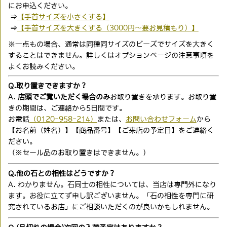
にお申込ください。
⇒
【手首サイズを小さくする】
⇒
【手首サイズを大きくする（3000円〜要お見積もり）】
※一点もの場合、通常は同種同サイズのビーズでサイズを大きく
することはできません。詳しくはオプションページの注意事項を
よくお読みください。
Q.取り置きできますか？
A.
店頭でご覧いただく場合のみ
お取り置きを承ります。お取り置
きの期間は、ご連絡から5日間です。
お電話
（0120-958-214）
または、
お問い合わせフォーム
から
【お名前（姓名）】【商品番号】【ご来店の予定日】をご連絡く
ださい。
（※セール品のお取り置きはできません。）
Q.他の石との相性はどうですか？
A. わかりません。石同士の相性については、当店は専門外になり
ます。お役に立てず申し訳ございません。「石の相性を専門に研
究されているお店」にご相談いただくのが良いかもしれません。