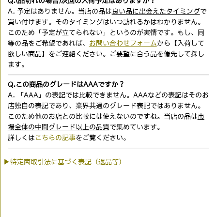
Q.(品切れの場合)次回の入荷予定はありますか？
A. 予定はありません。当店の品は
良い品に出会えたタイミング
で
買い付けます。そのタイミングはいつ訪れるかはわかりません。
このため「予定が立てられない」というのが実情です。もし、同
等の品をご希望であれば、
お問い合わせフォーム
から【入荷して
欲しい商品】をご連絡ください。ご要望に合う品を優先して探し
ます。
Q.この商品のグレードはAAAですか？
A. 「AAA」の表記では比較できません。AAAなどの表記はそのお
店独自の表記であり、業界共通のグレード表記ではありません。
このため他のお店との比較には使えないのですね。当店の品は
市
場全体の中間グレード以上の品質
で集めています。
詳しくは
こちらの記事
をご覧ください。
▶特定商取引法に基づく表記（返品等）