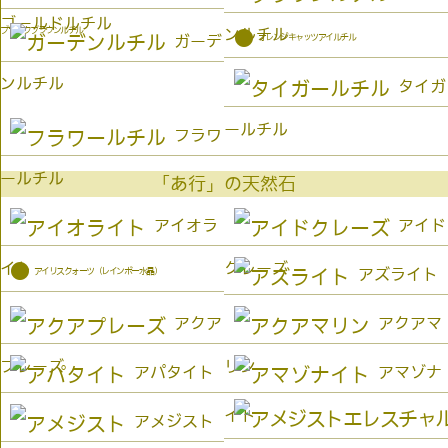
ゴールドルチル
ブラックブラウンルチル
ンルチル
●
オレンジキャッツアイルチル
ガーデ
ンルチル
タイガ
ールチル
フラワ
ールチル
「あ行」の天然石
アイオラ
アイド
イト
クレーズ
●
アイリスクォーツ（レインボー水晶）
アズライト
アクア
アクアマ
プレーズ
リン
アパタイト
アマゾナ
イト
アメジスト