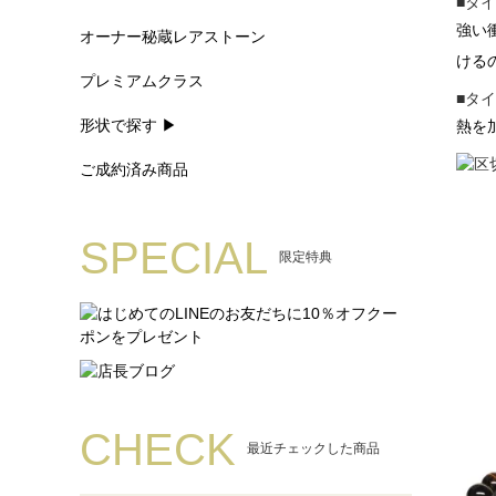
■タ
強い
オーナー秘蔵レアストーン
ける
プレミアムクラス
■タ
形状で探す ▶
熱を
ご成約済み商品
SPECIAL
限定特典
CHECK
最近チェックした商品