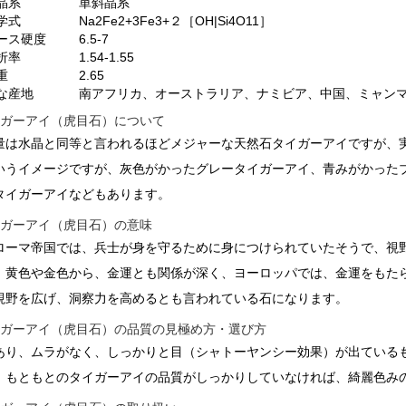
晶系
単斜晶系
学式
Na2Fe2+3Fe3+２［OH|Si4O11］
ース硬度
6.5-7
折率
1.54-1.55
重
2.65
な産地
南アフリカ、オーストラリア、ナミビア、中国、ミャン
イガーアイ（虎目石）について
量は水晶と同等と言われるほどメジャーな天然石タイガーアイですが、
いうイメージですが、灰色がかったグレータイガーアイ、青みがかった
タイガーアイなどもあります。
イガーアイ（虎目石）の意味
ローマ帝国では、兵士が身を守るために身につけられていたそうで、視
、黄色や金色から、金運とも関係が深く、ヨーロッパでは、金運をもた
視野を広げ、洞察力を高めるとも言われている石になります。
イガーアイ（虎目石）の品質の見極め方・選び方
あり、ムラがなく、しっかりと目（シャトーヤンシー効果）が出ている
、もともとのタイガーアイの品質がしっかりしていなければ、綺麗色み