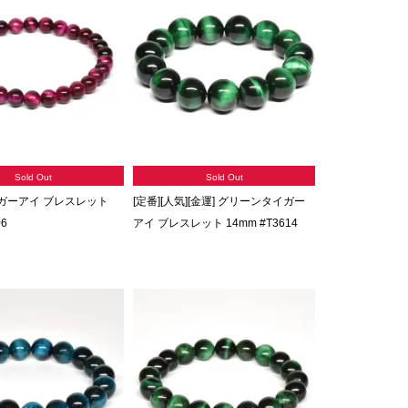
Sold Out
Sold Out
ガーアイ ブレスレット
[定番][人気][金運] グリーンタイガー
06
アイ ブレスレット 14mm #T3614