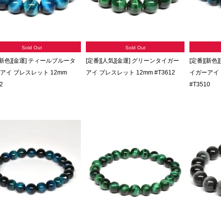
Sold Out
Sold Out
[新色][金運] ティールブルータ
[定番][人気][金運] グリーンタイガー
[定番][新色
アイ ブレスレット 12mm
アイ ブレスレット 12mm #T3612
イガーアイ 
2
#T3510