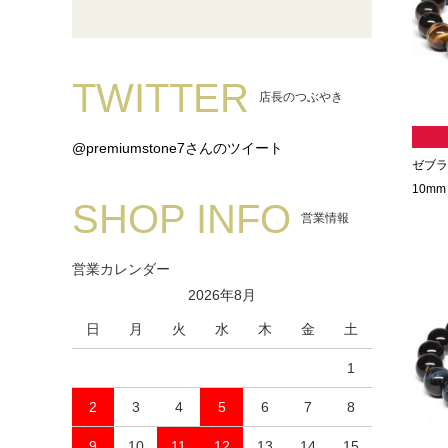
TWITTER
店長のつぶやき
@premiumstone7さんのツイート
ゼブラ
10mm
SHOP INFO
営業情報
営業カレンダー
2026年8月
日
月
火
水
木
金
土
1
2
3
4
5
6
7
8
9
10
11
12
13
14
15