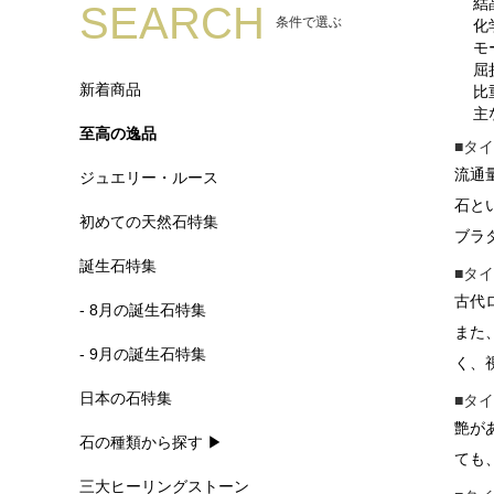
結
SEARCH
条件で選ぶ
化
モ
屈
新着商品
比
主
至高の逸品
■タ
流通
ジュエリー・ルース
石と
初めての天然石特集
ブラ
誕生石特集
■タ
古代
- 8月の誕生石特集
また
- 9月の誕生石特集
く、
日本の石特集
■タ
艶が
石の種類から探す ▶
ても
三大ヒーリングストーン