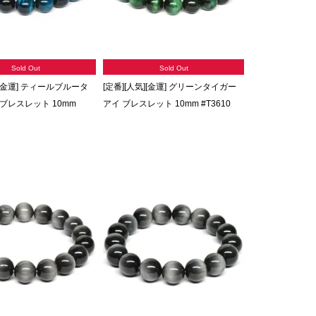
Sold Out
Sold Out
][金運] ティールブルータ
[定番][人気][金運] グリーンタイガー
ブレスレット 10mm
アイ ブレスレット 10mm #T3610