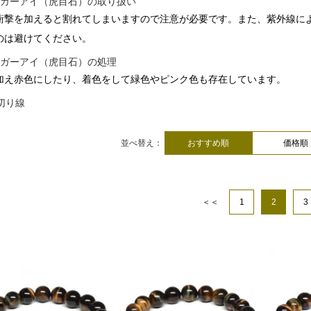
イガーアイ（虎目石）の取り扱い
衝撃を加えると割れてしまいますので注意が必要です。また、紫外線に
のは避けてください。
イガーアイ（虎目石）の処理
加え赤色にしたり、着色をして緑色やピンク色も存在しています。
並べ替え：
おすすめ順
価格順
＜＜
1
2
3