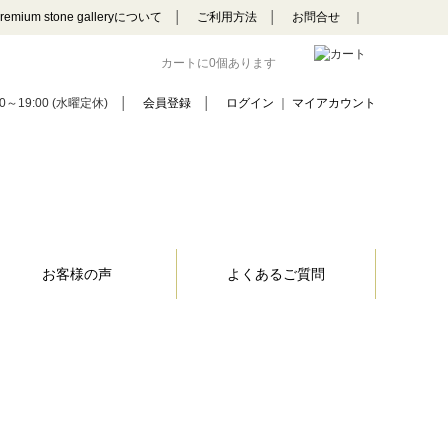
remium stone galleryについて
│
ご利用方法
│
お問合せ
｜
カートに0個あります
0～19:00 (水曜定休)
│
会員登録
│
ログイン
｜
マイアカウント
お客様の声
よくあるご質問