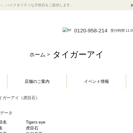
い、ハイクオリティな天然石をご提供します。
p
0120-958-214
受付時間 11:0
タイガーアイ
ホーム
>
店舗のご案内
イベント情報
物データ
語名
Tigers eye
名
虎目石