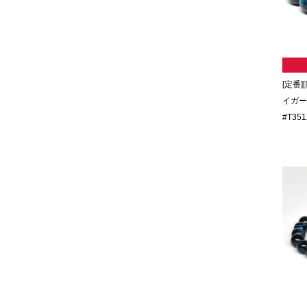
[定番]
イガー
#T351