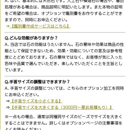
A. はい、基本的には天然石です。人工石や模造石の場合や、着色
処理がある場合は、商品説明に明記いたします。また本物の証明
をご希望の場合は、オプションで鑑別書をお作りすることができ
ますので、同時にお申込ください。
⇒
【鑑別書作成サービスはこちら】
Q.どんな効能がありますか？
A. 当店では石の効能はうたいません。石の意味や効果は商品の性
能として保証できないため、効果・効能についての言及は参考程
度にとどめております。石の意味ではなく、お客様が気に入った
色味や品質で選んでいただき、楽しんでいただくことを主旨とし
ています。
Q.手首サイズの調整はできますか？
A. 手首サイズの調整については、こちらのオプション加工を同時
にお申込ください。
⇒
【手首サイズを小さくする】
⇒
【手首サイズを大きくする（3000円〜要お見積もり）】
※一点もの場合、通常は同種同サイズのビーズでサイズを大きく
することはできません。詳しくはオプションページの注意事項を
よくお読みください。