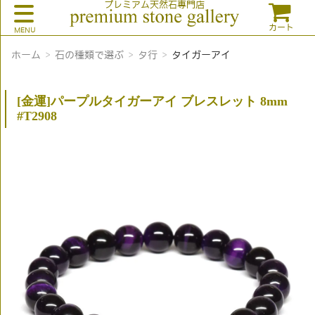
プレミアム天然石専門店
カート
ホーム
石の種類で選ぶ
タ行
タイガーアイ
[金運]パープルタイガーアイ ブレスレット 8mm
#T2908