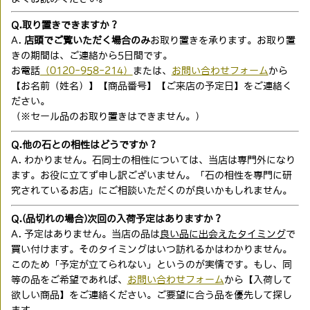
Q.取り置きできますか？
A.
店頭でご覧いただく場合のみ
お取り置きを承ります。お取り置
きの期間は、ご連絡から5日間です。
お電話
（0120-958-214）
または、
お問い合わせフォーム
から
【お名前（姓名）】【商品番号】【ご来店の予定日】をご連絡く
ださい。
（※セール品のお取り置きはできません。）
Q.他の石との相性はどうですか？
A. わかりません。石同士の相性については、当店は専門外になり
ます。お役に立てず申し訳ございません。「石の相性を専門に研
究されているお店」にご相談いただくのが良いかもしれません。
Q.(品切れの場合)次回の入荷予定はありますか？
A. 予定はありません。当店の品は
良い品に出会えたタイミング
で
買い付けます。そのタイミングはいつ訪れるかはわかりません。
このため「予定が立てられない」というのが実情です。もし、同
等の品をご希望であれば、
お問い合わせフォーム
から【入荷して
欲しい商品】をご連絡ください。ご要望に合う品を優先して探し