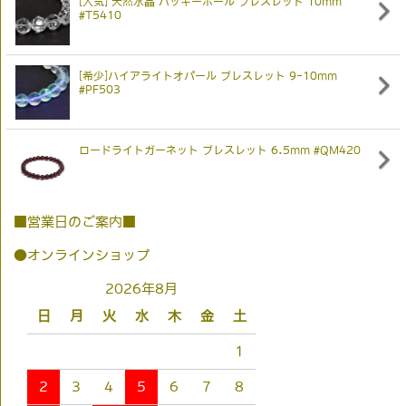
[人気] 天然水晶 バッキーボール ブレスレット 10mm
#T5410
[希少]ハイアライトオパール ブレスレット 9-10mm
#PF503
ロードライトガーネット ブレスレット 6.5mm #QM420
■営業日のご案内■
●オンラインショップ
2026年8月
日
月
火
水
木
金
土
1
2
3
4
5
6
7
8