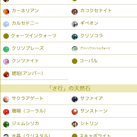
カーネリアン
カコクセナイト
カルセドニー
ギベオン
●
クォーツインクォーツ
クリソコラ
クリソプレーズ
グリーンファントムクォーツ
●
クンツァイト
コーパル
琥珀(アンバー）
「さ行」の天然石
サクラアゲート
サファイア
珊瑚（コーラル）
サンストーン
ジェムシリカ
シトリン
●
水晶（クリスタル）
スキャポライト