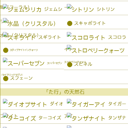
瑚（コーラル）
ーン
ジェムシ
シトリン
リカ
●
スキャポライト
水晶（クリスタル）
スギライト
スコロラ
イト
●
スティブナイトインクォーツ
ストロベリークォーツ
●
スーパーセブン
スピネル
（セイクリッドセブン）
●
スフェーン
「た行」の天然石
ダイオ
タイガー
プサイト
アイ
ターコイズ
タンザナ