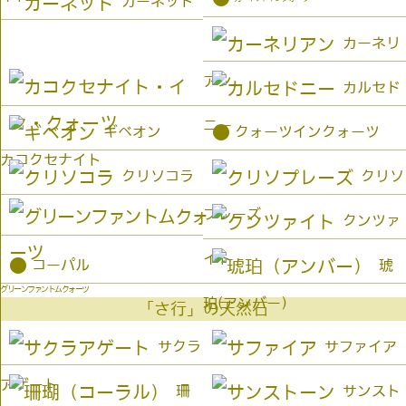
ガーネット
カーネリ
アン
カルセド
ニー
●
ギベオン
クォーツインクォーツ
カコクセナイト
クリソコラ
クリソ
プレーズ
クンツァ
イト
●
コーパル
琥
グリーンファントムクォーツ
珀(アンバー）
「さ行」の天然石
サクラ
サファイア
アゲート
珊
サンスト