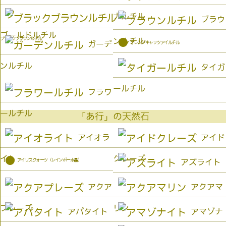
ナルチル
ブラウ
ゴールドルチル
ブラックブラウンルチル
ンルチル
●
オレンジキャッツアイルチル
ガーデ
ンルチル
タイガ
ールチル
フラワ
ールチル
「あ行」の天然石
アイオラ
アイド
イト
クレーズ
●
アイリスクォーツ（レインボー水晶）
アズライト
アクア
アクアマ
プレーズ
リン
アパタイト
アマゾナ